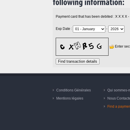
Payment card that has been debited : X X X X -
Exp Date :
-
Enter sec
Find transaction details
Conditions Générales
Qui sommes-
Mentions légales
Nous Contact
Find a paymen