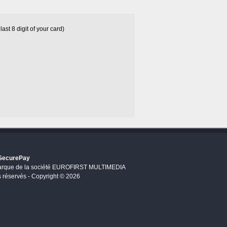
last 8 digit of your card)
 SecurePay
arque de la société EUROFIRST MULTIMEDIA
s réservés - Copyright © 2026