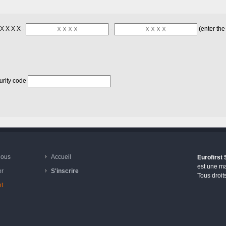
 X X X X -
-
(enter the 
urity code
nous
Accueil
Eurofirst
est une m
er
S'inscrire
Tous droit
t